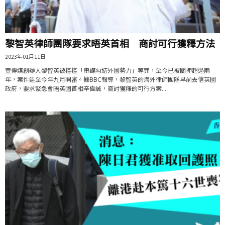
黎智英律師團隊要求晤英首相 商討可行獲釋方法
2023年01月11日
壹傳媒創辦人黎智英被控控「串謀勾結外國勢力」等罪，至今已被關押超過兩
年，案件延至今年九月開審。據BBC報導，黎智英的海外律師團隊早前去信英國
政府，要求緊急會晤英國首相辛偉誠，商討獲釋的可行方案...