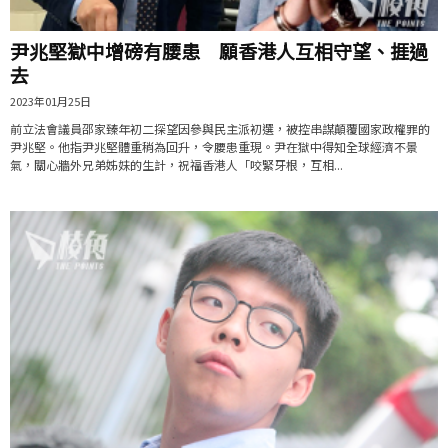
尹兆堅獄中增磅有腰患 願香港人互相守望、捱過
去
2023年01月25日
前立法會議員邵家臻年初二探望因參與民主派初選，被控串謀顛覆國家政權罪的
尹兆堅。他指尹兆堅體重稍為回升，令腰患重現。尹在獄中得知全球經濟不景
氣，關心牆外兄弟姊妹的生計，祝福香港人「咬緊牙根，互相...