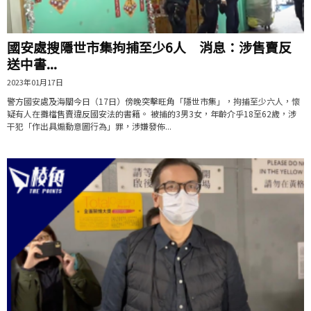
國安處搜隱世市集拘捕至少6人 消息：涉售賣反
送中書...
2023年01月17日
警方國安處及海關今日（17日）傍晚突擊旺角「隱世市集」，拘捕至少六人，懷
疑有人在攤檔售賣違反國安法的書籍。 被捕的3男3女，年齡介乎18至62歲，涉
干犯「作出具煽動意圖行為」罪，涉嫌發佈...