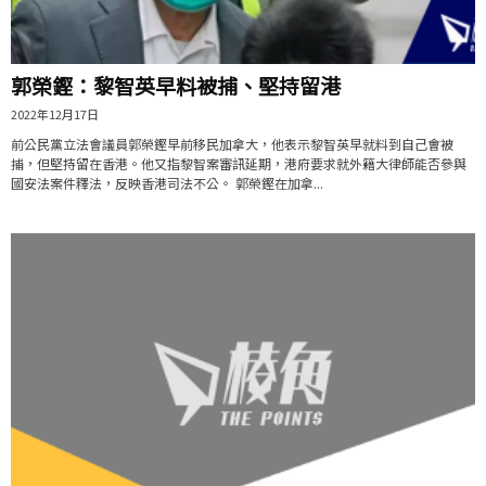
郭榮鏗：黎智英早料被捕、堅持留港
2022年12月17日
前公民黨立法會議員郭榮鏗早前移民加拿大，他表示黎智英早就料到自己會被
捕，但堅持留在香港。他又指黎智案審訊延期，港府要求就外籍大律師能否參與
國安法案件釋法，反映香港司法不公。 郭榮鏗在加拿...