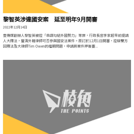
黎智英涉違國安案 延至明年9月開審
2022年12月14日
壹傳媒創辦人黎智英被控「串謀勾結外國勢力」等罪，行政長官李家超早前提請
人大釋法，釐清外藉律師可否參與國安法案件。原訂於12月1日開審，控辯雙方
因釋法及大律師Tim Owen的檔期問題，申請將案件押後審...