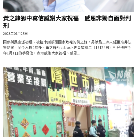
黃之鋒獄中寫信感謝大家祝福 感恩非獨自面對判
刑
2023年01月25日
因參與民主派初選、被控串謀顛覆國家政權的黃之鋒，另涉及三宗未經批准非法
集結案，至今入獄2年多。黃之鋒Facebook專頁星期二（1月24日）刊登他在今
年1月1日的手寫信，表示感謝大家祝福、感恩...