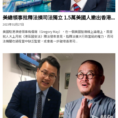
美總領事批釋法損司法獨立 1.5萬美國人撤出香港...
2023年01月27日
美國駐港澳總領事梅儒瑞（Gregory May），在一個美國智庫線上論壇上，首度
就人大上月就《港區國安法》釋法發表意見，指釋法擴大行政當局的權力，而司
法機關在過程當中缺乏監管，或會進一步破壞香港司...