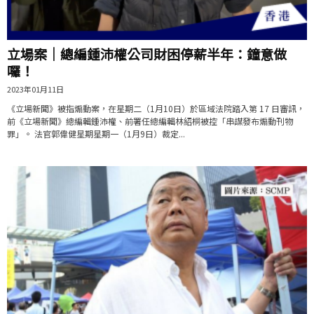
立場案｜總編鍾沛權公司財困停薪半年：鐘意做
囉！
2023年01月11日
《立場新聞》被指煽動案，在星期二（1月10日）於區域法院踏入第 17 日審訊，
前《立場新聞》總編輯鍾沛權、前署任總編輯林紹桐被控「串謀發布煽動刊物
罪」。 法官郭偉健星期星期一（1月9日）裁定...