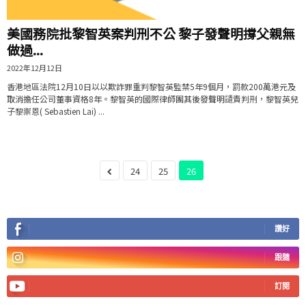
美國務院批黎智英案判刑不公 黎子發聲明撐父親無
做過...
2022年12月12日
香港地區法院12月10日以以欺詐罪重判黎智英監禁5年9個月，罰款200萬港元及
取消擔任公司董事資格8年。黎智英的國際律師團其後發聲明讉責判刑，黎智英兒
子黎崇恩( Sebastien Lai) ...
24
25
26
讚好
跟隨
訂閱