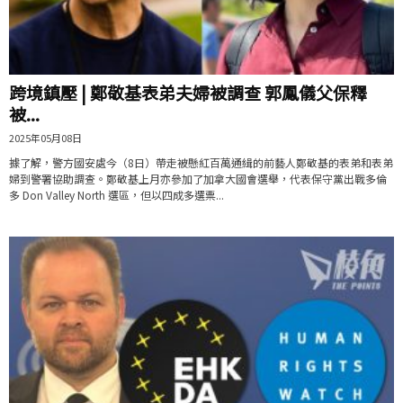
跨境鎮壓 | 鄭敬基表弟夫婦被調查 郭鳳儀父保釋
被...
2025年05月08日
據了解，警方國安處今（8日）帶走被懸紅百萬通緝的前藝人鄭敬基的表弟和表弟
婦到警署協助調查。鄭敬基上月亦參加了加拿大國會選舉，代表保守黨出戰多倫
多 Don Valley North 選區，但以四成多選票...