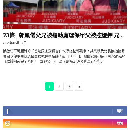
23條 | 郭鳳儀父兄被指助處理保單父被控還押 兄...
2025年05月02日
被懸紅百萬通緝的「香港民主委員會」執行總監郭鳳儀，其父親及兄長被指協助
她更改保單內容及企圖提取保單結餘，前日（30日）被國安處拘捕。郭父被控以
《維護國家安全條例》（23條）下「企圖處理潛逃者資金」罪行...
1
2
3
讚好
跟隨