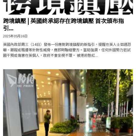
跨境鎮壓 | 英國終承認存在跨境鎮壓 首次頒布指
引...
2025年05月16日
英國內政部周三（14日）發佈一份應對跨境鎮壓的新指引，提醒在英人士如遇恐
嚇、跟蹤或騷擾等針對性威脅，應即時聯絡警方。當局強調，任何外國勢力若試
圖干預或傷害在英個人，政府不會坐視不理。 被港府懸紅...