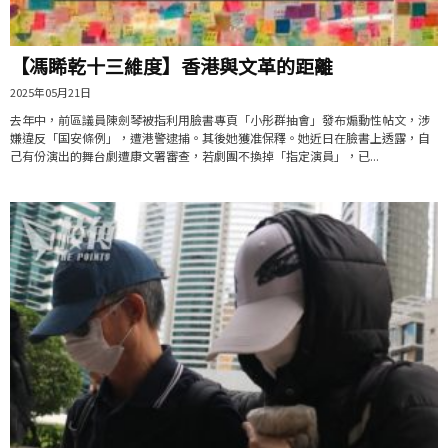
【馮睎乾十三維度】香港與文革的距離
2025年05月21日
去年中，前區議員陳劍琴被指利用臉書專頁「小彤群抽會」發布煽動性帖文，涉
嫌違反「国安條例」，遭港警逮捕。其後她獲准保釋。她近日在臉書上透露，自
己有份演出的舞台劇遭康文署審查，若劇團不換掉「指定演員」，已...