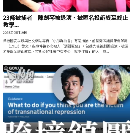
23條被捕者｜陳劍琴被退演、被匿名投訴終至終止
教學...
2025年05月19日
曾被國安以涉與社交網站專頁「小彤群抽會」有關拘捕，前荃灣區議員陳劍琴周
一（19日）發文，指事件後多次被人「消聲匿跡」，包括先後被劇團退演、被匿
名投訴至終止教學，控訴公民社會中有不少「默不作聲」的人，成...