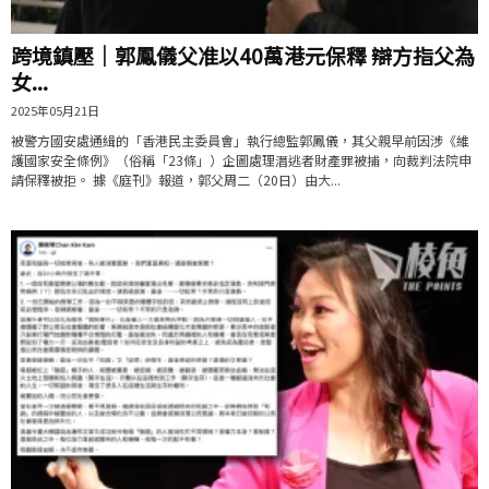
跨境鎮壓｜郭鳳儀父准以40萬港元保釋 辯方指父為
女...
2025年05月21日
被警方國安處通緝的「香港民主委員會」執行總監郭鳳儀，其父親早前因涉《維
護國家安全條例》（俗稱「23條」）企圖處理潛逃者財產罪被捕，向裁判法院申
請保釋被拒。 據《庭刊》報道，郭父周二（20日）由大...