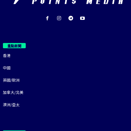
重點新聞
香港
中國
英國/歐洲
加拿大/北美
澳洲/亞太