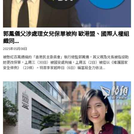
郭鳳儀父涉處理女兒保單被拘 歐港盟、國際人權組
織同...
2025年05月08日
被懸紅百萬通緝的「香港民主委員會」執行總監郭鳳儀，其父親及兄長被指協助
她更改保單，上周三（30日）被國安處拘捕，上周五（2日）被控以《維護國家
安全條例》（23條）。特首李家超昨日（6日）稱當局全力依法...