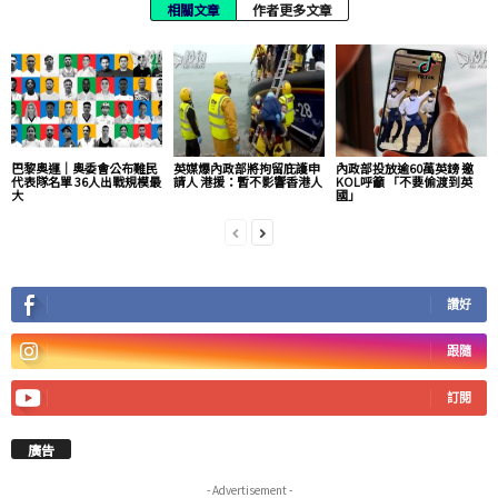
相關文章
作者更多文章
巴黎奧運｜奧委會公布難民
英媒爆內政部將拘留庇護申
內政部投放逾60萬英鎊 邀
代表隊名單 36人出戰規模最
請人 港援：暫不影響香港人
KOL呼籲 「不要偷渡到英
大
國」
讚好
跟隨
訂閱
廣告
- Advertisement -