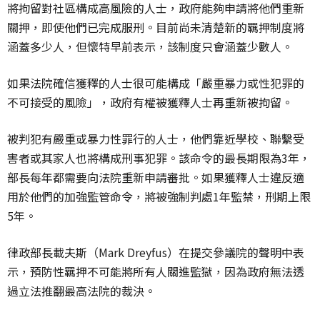
將拘留對社區構成高風險的人士，政府能夠申請將他們重新
關押，即使他們已完成服刑。目前尚未清楚新的羈押制度將
涵蓋多少人，但懷特早前表示，該制度只會涵蓋少數人。
如果法院確信獲釋的人士很可能構成「嚴重暴力或性犯罪的
不可接受的風險」，政府有權被獲釋人士再重新被拘留。
被判犯有嚴重或暴力性罪行的人士，他們靠近學校、聯繫受
害者或其家人也將構成刑事犯罪。該命令的最長期限為3年，
部長每年都需要向法院重新申請審批。如果獲釋人士違反適
用於他們的加強監管命令，將被強制判處1年監禁，刑期上限
5年。
律政部長載夫斯（Mark Dreyfus）在提交參議院的聲明中表
示，預防性羈押不可能將所有人關進監獄，因為政府無法透
過立法推翻最高法院的裁決。