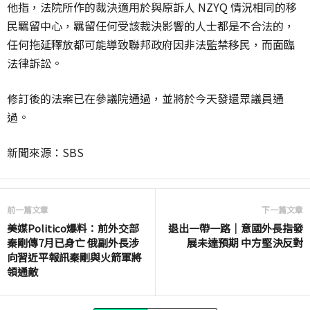
他指，法院所作的裁決適用於與原訴人 NZYQ 情況相同的移
民羈留中心，羈留任何受該裁決影響的人士都是不合法的，
任何拖延釋放都可能導致聯邦政府因非法監禁移民，而面臨
法律訴訟。
修訂後的法案已在參議院通過，並將於今天發還眾議員通
過。
新聞來源：SBS
前一篇文章
下一篇文章
美媒Politico爆料：前外交部
退出一帶一路｜意國外長指發
秦剛傳7月已身亡 俄副外長涉
展未達預期 中方堅決反對
向習近平報訊秦剛與火箭軍將
領通敵