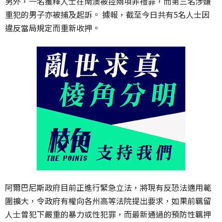
另外，一名獲釋人士在南澳被控兩項非禮罪，而第三名涉嫌
重犯的男子亦被捕及起訴。 據報，截至今日共有5名人士因
違反當局規定而重新收押。
阿爾巴尼斯政府目前正進行緊急立法，將現有反恐法適用範
圍擴大，令政府有權向各州高等法院提出要求，如果前羈留
人士曾犯下嚴重的暴力或性犯罪，而最新通過的預防性羈押