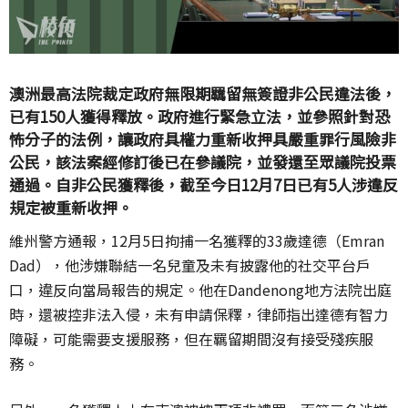
澳洲最高法院裁定政府無限期羈留無簽證非公民違法後，
已有150人獲得釋放。政府進行緊急立法，並參照針對恐
怖分子的法例，讓政府具權力重新收押具嚴重罪行風險非
公民，該法案經修訂後已在參議院，並發還至眾議院投票
通過。自非公民獲釋後，截至今日12月7日已有5人涉違反
規定被重新收押。
維州警方通報，12月5日拘捕一名獲釋的33歲達德（Emran
Dad），他涉嫌聯結一名兒童及未有披露他的社交平台戶
口，違反向當局報告的規定。他在Dandenong地方法院出庭
時，還被控非法入侵，未有申請保釋，律師指出達德有智力
障礙，可能需要支援服務，但在羈留期間沒有接受殘疾服
務。