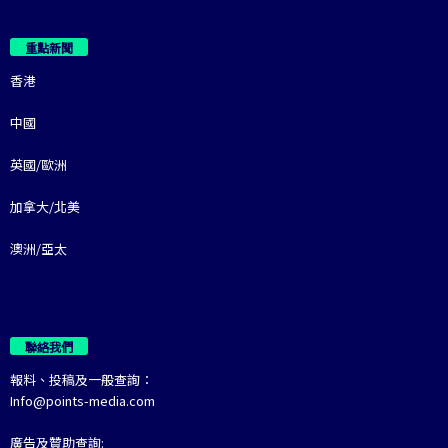
重點新聞
香港
中國
英國/歐洲
加拿大/北美
澳洲/亞太
聯絡我們
報料、投稿及一般查詢：
Info@points-media.com
廣告及贊助查詢: