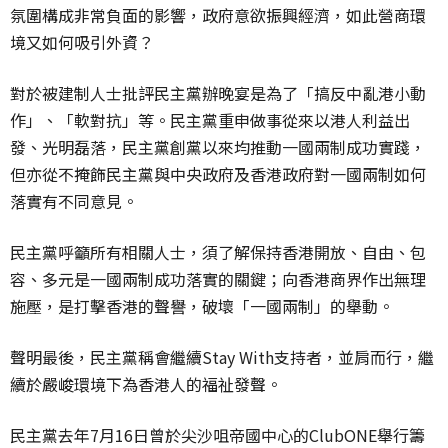
氛圍構成非常負面的影響，政府意欲振興經濟，如此營商環
境又如何吸引外資？
對於被建制人士批評民主黨辦晚宴是為了「搞反中亂港小動
作」、「軟對抗」等。民主黨重申做事從來以港人利益出
發、光明磊落，民主黨創黨以來均推動一國兩制成功實踐，
但亦從不掩飾民主黨與中央政府及香港政府對一國兩制如何
落實有不同意見。
民主黨呼籲所有相關人士，須了解保持香港開放、自由、包
容、多元是一國兩制成功落實的關鍵；向香港商界作出無理
施壓，是打擊香港的聲譽，破壞「一國兩制」的舉動。
聲明最後，民主黨稱會繼續Stay With支持者，並肩而行，繼
續於嚴峻環境下為香港人的福祉發聲。
民主黨去年7月16日曾於尖沙咀帝國中心的ClubONE舉行籌