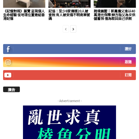
《記憶對視》展覽 呈現個人
記協：至少8家傳媒20人被
跨境鎮壓｜郭鳳儀父准以40
生命經驗 從地理位置連結香
查稅 有人被安插不明商業號
萬港元保釋 辯方指父為女供
港記憶
碼
儲蓄保 僅為取回自己供款
讚好
跟隨
訂閱
廣告
- Advertisement -