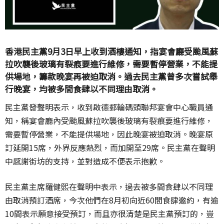
香港民主黨9月3日早上收到酒樓通知，指宴會廳受颱風蘇
拉吹襲後玻璃有裂痕要進行維修，需要暫停營業，不能提
供場地，籌款晚宴再被迫取消。過去民主黨曾多次嘗試舉
行晚宴，均被多間食肆以不同理由取消。
民主黨發聲明表示，收到啟德郵輪碼頭聯邦宴會中心職員通
知，稱宴會廳內受颱風蘇拉吹襲後玻璃有裂痕要進行維修，
需要暫停營業，不能提供場地，因此晚宴被迫取消。晚宴原
訂延開15席，外界反應熱烈，而加開至29席。民主黨在聲明
中感謝街坊的支持，並對造成不便表示抱歉。
民主黨主席羅健熙在聲明中表示，過去被多間食肆以不同理
由取消預訂酒席，今次他們在8月初向近60間食肆邀約，有逾
10間表示願意接受預訂，而且亦很清楚是民主黨預訂的，豈