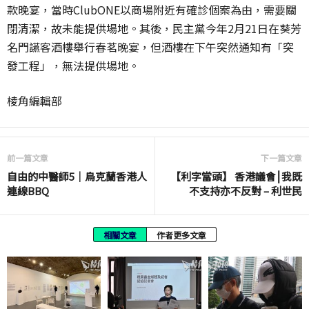
款晚宴，當時ClubONE以商場附近有確診個案為由，需要關
閉清潔，故未能提供場地。其後，民主黨今年2月21日在葵芳
名門讌客酒樓舉行春茗晚宴，但酒樓在下午突然通知有「突
發工程」，無法提供場地。
棱角編輯部
前一篇文章
下一篇文章
自由的中醫師5｜烏克蘭香港人
【利字當頭】 香港議會⎮我既
連線BBQ
不支持亦不反對 – 利世民
相關文章
作者更多文章