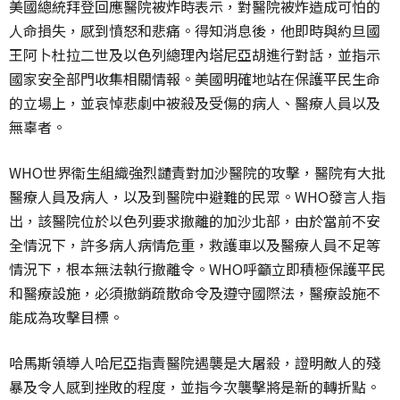
美國總統拜登回應醫院被炸時表示，對醫院被炸造成可怕的
人命損失，感到憤怒和悲痛。得知消息後，他即時與約旦國
王阿卜杜拉二世及以色列總理內塔尼亞胡進行對話，並指示
國家安全部門收集相關情報。美國明確地站在保護平民生命
的立場上，並哀悼悲劇中被殺及受傷的病人、醫療人員以及
無辜者。
WHO世界衞生組織強烈譴責對加沙醫院的攻擊，醫院有大批
醫療人員及病人，以及到醫院中避難的民眾。WHO發言人指
出，該醫院位於以色列要求撤離的加沙北部，由於當前不安
全情況下，許多病人病情危重，救護車以及醫療人員不足等
情況下，根本無法執行撤離令。WHO呼籲立即積極保護平民
和醫療設施，必須撤銷疏散命令及遵守國際法，醫療設施不
能成為攻擊目標。
哈馬斯領導人哈尼亞指責醫院遇襲是大屠殺，證明敵人的殘
暴及令人感到挫敗的程度，並指今次襲擊將是新的轉折點。