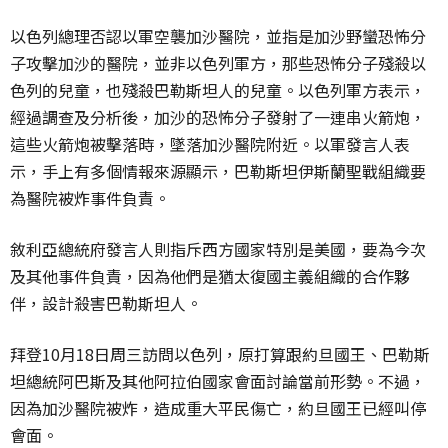
以色列總理否認以軍空襲加沙醫院，並指是加沙野蠻恐怖分
子攻擊加沙的醫院，並非以色列軍方，那些恐怖分子殘殺以
色列的兒童，也殘殺巴勒斯坦人的兒童。以色列軍方表示，
經過調查及分析後，加沙的恐怖分子發射了一連串火箭炮，
這些火箭炮被擊落時，墜落加沙醫院附近。以軍發言人表
示，手上有多個情報來源顯示，巴勒斯坦伊斯蘭聖戰組織要
為醫院被炸事件負責。
敘利亞總統府發言人則指斥西方國家特別是美國，要為今次
及其他事件負責，因為他們是猶太復國主義組織的合作夥
伴，設計殺害巴勒斯坦人。
拜登10月18日周三訪問以色列，原打算跟約旦國王、巴勒斯
坦總統阿巴斯及其他阿拉伯國家會面討論當前形勢。不過，
因為加沙醫院被炸，造成重大平民傷亡，約旦國王已經叫停
會面。