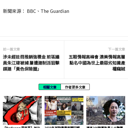
新聞來源： BBC、The Guardian
前一篇文章
下一篇文章
涉未經註冊推銷強積金 前區議
五眼情報高峰會 澳美情報高層
員朱江瑋被捕 屢遭建制派狙擊
點名中國為世上最惡劣知識產
謀建「黃色保險圈」
權竊賊
相關文章
作者更多文章
【Badiucao 巴丟草】加沙
2023年英歐重要新聞回顧
澳洲200跨黨政界人士聯署