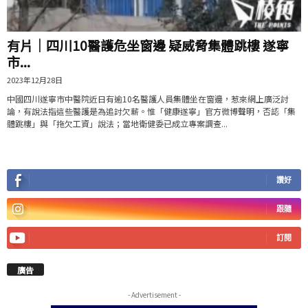
有片│四川10醫護危坐窗邊 疑威脅集體跳樓 遂寧
市...
2023年12月28日
中國四川遂寧市中醫院近日有逾10名醫護人員集體坐在窗邊，惹來網上廣泛討
論，有說法指這些醫護是為追討欠薪。惟「健康遂寧」官方微博聲明，否認「集
體跳樓」與「拖欠工資」說法；當地衛健委已成立專案調查...
讚好
跟隨
訂閱
廣告
- Advertisement -