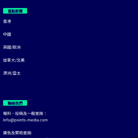
重點新聞
香港
中國
英國/歐洲
加拿大/北美
澳洲/亞太
聯絡我們
報料、投稿及一般查詢：
Info@points-media.com
廣告及贊助查詢: