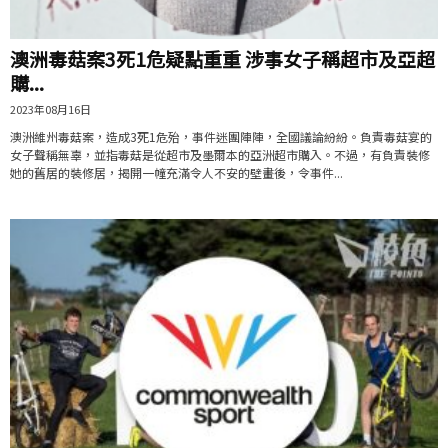
澳洲毒菇案3死1危疑點重重 涉事女子稱超市及亞超
購...
2023年08月16日
澳洲維州毒菇案，造成3死1危殆，事件迷團陣陣，全國議論紛紛。負責毒菇宴的
女子聲稱無辜，並指毒菇是從超市及墨爾本的亞洲超市購入。不過，有負責裝修
她的舊居的裝修居，揭開一幢充滿令人不安的壁畫後，令事件...