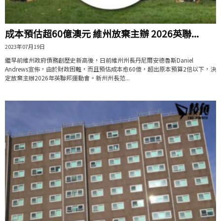
成本預估超60億澳元 維州放棄主辦 2026英聯...
2023年07月19日
繼早前維州政府債務創歷史新高後，日前維州州長丹尼爾安德魯斯Daniel
Andrews宣佈，由於財政困難，而且預估成本愈60億，超出原本預算2倍以下，決
定放棄主辦2026年英聯邦運動會。新州州長范...