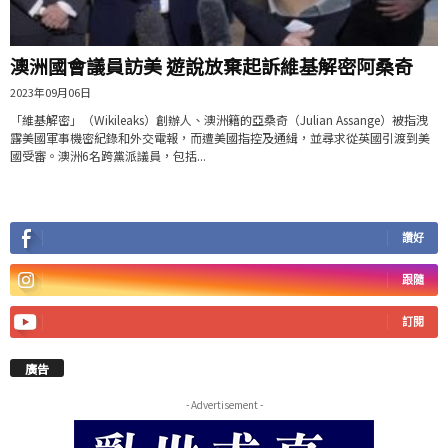
澳洲國會議員訪美 遊說放棄起訴維基解密阿桑奇
2023年09月06日
「維基解密」（Wikileaks）創辦人、澳洲籍的亞桑奇（Julian Assange）被指洩
露美國軍事機密紀錄和外交電報，而遭美國指控及通緝，並尋求從英國引渡到美
國受審。澳洲6名跨黨派議員，包括...
讚好
跟隨
訂閱
廣告
- Advertisement -