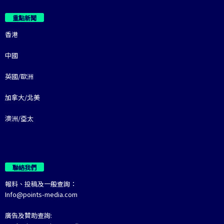
重點新聞
香港
中國
英國/歐洲
加拿大/北美
澳洲/亞太
聯絡我們
報料、投稿及一般查詢：
Info@points-media.com
廣告及贊助查詢: