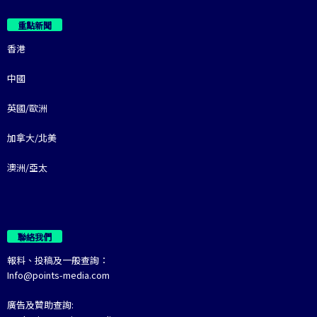
重點新聞
香港
中國
英國/歐洲
加拿大/北美
澳洲/亞太
聯絡我們
報料、投稿及一般查詢：
Info@points-media.com
廣告及贊助查詢: