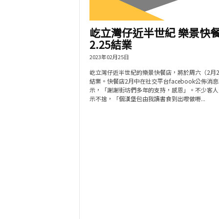
屹立灣仔近半世紀 樂景快
2.25結業
2023年02月25日
屹立灣仔近半世紀的樂景快餐店，將於周六（2月2
結業。快餐店2月中在社交平台facebook公佈消
示，「謝謝街坊們多年的支持，感恩」。不少客人
示不捨，「個漢堡包由我讀書食到出嚟做嘢...