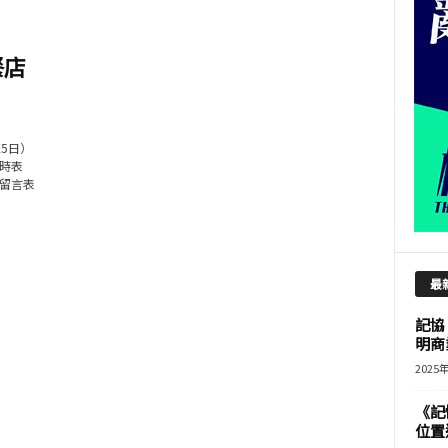
餐店
5日）
息時表
留言表
最
記協
明商
2025
《記
位置