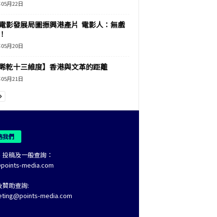
年05月22日
電影發展局圖振興港產片 電影人：無戲
！
年05月20日
睎乾十三維度】香港與文革的距離
年05月21日
絡我們
、投稿及一般查詢：
@points-media.com
及贊助查詢:
eting@points-media.com