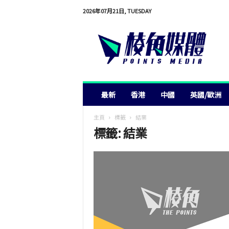
2026年07月21日, TUESDAY
棱
角
媒
體
最新
香港
中國
英國/歐洲
主頁
標籤
結業
標籤: 結業