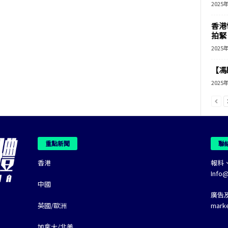
2025
香港
拍緊
2025
【馮
2025
重點新聞
聯
香港
報料
Info
中國
廣告
英國/歐洲
mark
加拿大/北美