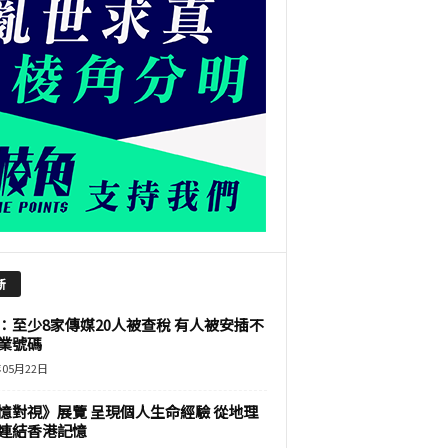
新
：至少8家傳媒20人被查稅 有人被安插不
業號碼
年05月22日
憶對視》展覽 呈現個人生命經驗 從地理
連結香港記憶