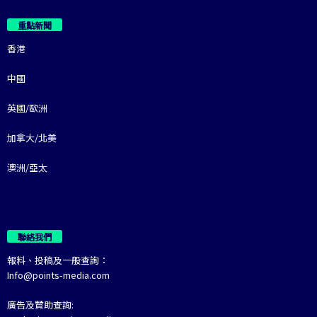
重點新聞
香港
中國
英國/歐洲
加拿大/北美
澳洲/亞太
聯絡我們
報料、投稿及一般查詢：
Info@points-media.com
廣告及贊助查詢: