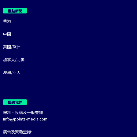
重點新聞
香港
中國
英國/歐洲
加拿大/北美
澳洲/亞太
聯絡我們
報料、投稿及一般查詢：
Info@points-media.com
廣告及贊助查詢: