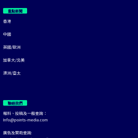
重點新聞
香港
中國
英國/歐洲
加拿大/北美
澳洲/亞太
聯絡我們
報料、投稿及一般查詢：
Info@points-media.com
廣告及贊助查詢: