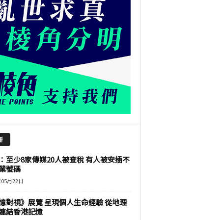
新
：至少8家傳媒20人被查稅 有人被安插不
業號碼
年05月22日
憶對視》展覽 呈現個人生命經驗 從地理
連結香港記憶