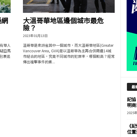
遜網
大溫哥華地區邊個城市最危
險？
2023年01月13日
有華人
溫哥華是卑詩省其中一個城市，而大溫哥華地區(Greater
疑亞馬
Vancouver Area, GVA)是以溫哥華為主再合併周邊14城
及包裹追
市結合的地區，究竟不同城市的犯罪率，哪個較高？經常
傳出槍擊事件的素...
最
記協
明商
2025
《記
位置