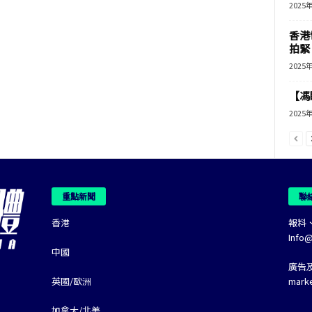
2025
香港
拍緊
2025
【馮
2025
重點新聞
聯
香港
報料
Info
中國
廣告
英國/歐洲
mark
加拿大/北美