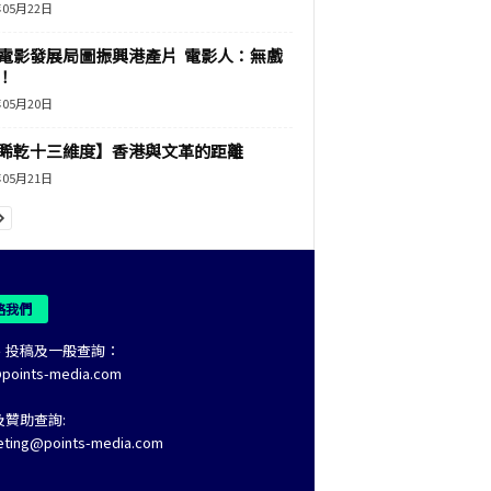
年05月22日
電影發展局圖振興港產片 電影人：無戲
！
年05月20日
睎乾十三維度】香港與文革的距離
年05月21日
絡我們
、投稿及一般查詢：
@points-media.com
及贊助查詢:
eting@points-media.com