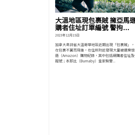
大溫地區現包裹賊 擁亞馬
購者住址訂單編號 警拘...
2023年12月15日
加拿大卑詩省大溫哥華地區近期出現「包裹賊」，
在包裹不翼而飛後，在住所附近發現大量被遺棄懷
遜（Amazon）購物紀錄，其中包括網購者住址
蹤號；本那比（Burnaby）皇家騎警...