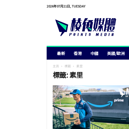
2026年07月21日, TUESDAY
棱
角
媒
體
最新
香港
中國
英國/歐洲
主頁
標籤
素里
標籤: 素里