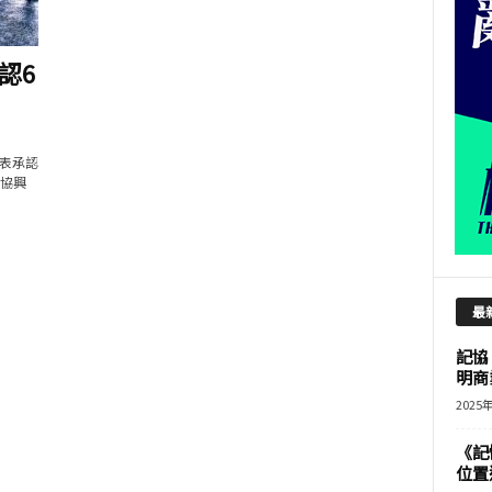
認6
代表承認
 協興
最
記協
明商
2025
《記
位置