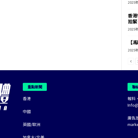
2025
香港
拍緊
2025
【馮
2025
重點新聞
聯
香港
報料
Info
中國
廣告
英國/歐洲
mark
加拿大/北美