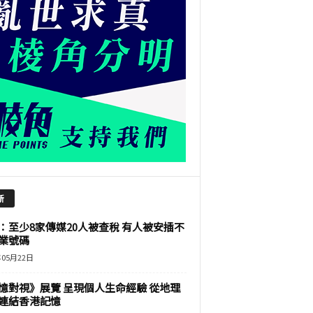
新
：至少8家傳媒20人被查稅 有人被安插不
業號碼
年05月22日
憶對視》展覽 呈現個人生命經驗 從地理
連結香港記憶