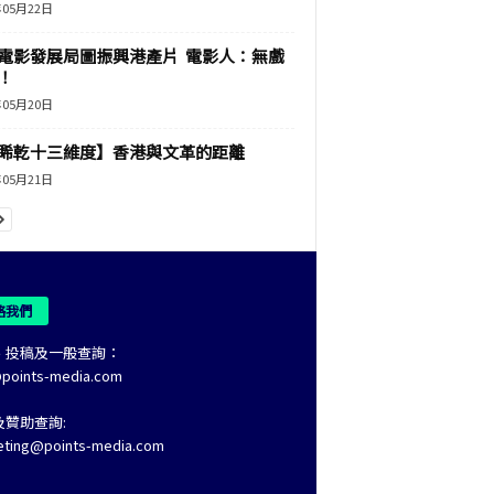
年05月22日
電影發展局圖振興港產片 電影人：無戲
！
年05月20日
睎乾十三維度】香港與文革的距離
年05月21日
絡我們
、投稿及一般查詢：
@points-media.com
及贊助查詢:
eting@points-media.com