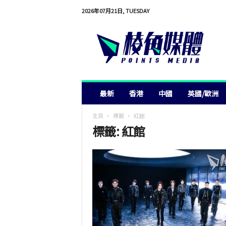
2026年07月21日, TUESDAY
棱
角
媒
體
最新
香港
中國
英國/歐洲
主頁
標籤
紅館
標籤: 紅館