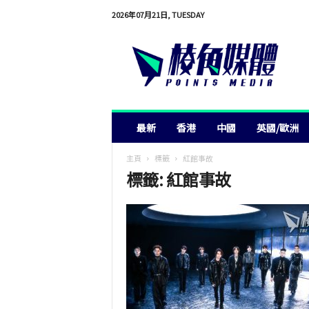
2026年07月21日, TUESDAY
棱
角
媒
體
最新
香港
中國
英國/歐洲
主頁
標籤
紅館事故
標籤: 紅館事故