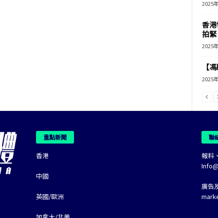
2025
香港
拍緊
2025
【馮
2025
重點新聞
聯
香港
報料
Info
中國
廣告
英國/歐洲
mark
加拿大/北美