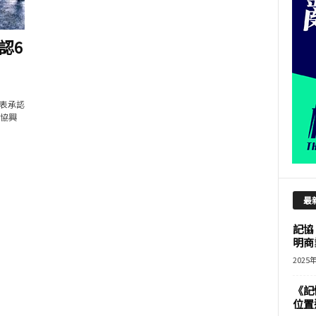
認6
代表承認
 協興
最
記協
明商
2025
《記
位置