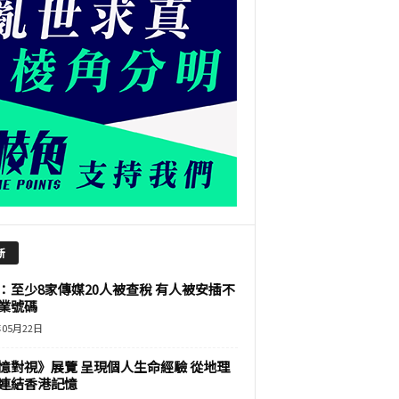
新
：至少8家傳媒20人被查稅 有人被安插不
業號碼
年05月22日
憶對視》展覽 呈現個人生命經驗 從地理
連結香港記憶