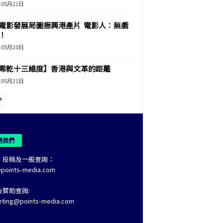
年05月22日
電影發展局圖振興港產片 電影人：無戲
！
年05月20日
睎乾十三維度】香港與文革的距離
年05月21日
絡我們
、投稿及一般查詢：
@points-media.com
及贊助查詢:
eting@points-media.com