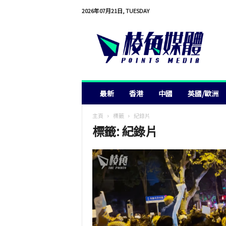
2026年07月21日, TUESDAY
棱
角
媒
體
最新
香港
中國
英國/歐洲
主頁
標籤
紀錄片
標籤: 紀錄片