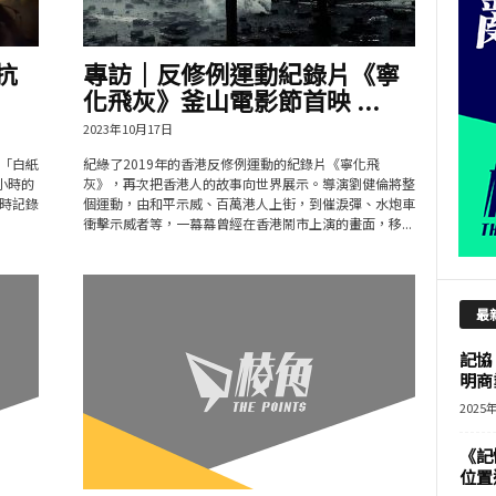
抗
專訪｜反修例運動紀錄片《寧
化飛灰》釜山電影節首映 ...
2023年10月17日
「白紙
紀綠了2019年的香港反修例運動的紀錄片《寧化飛
小時的
灰》，再次把香港人的故事向世界展示。導演劉健倫將整
時記錄
個運動，由和平示威、百萬港人上街，到催淚彈、水炮車
衝擊示威者等，一幕幕曾經在香港鬧市上演的畫面，移...
最
記協
明商
2025
《記
位置