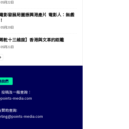
年05月22日
電影發展局圖振興港產片 電影人：無戲
！
年05月20日
睎乾十三維度】香港與文革的距離
年05月21日
絡我們
、投稿及一般查詢：
@points-media.com
及贊助查詢:
eting@points-media.com