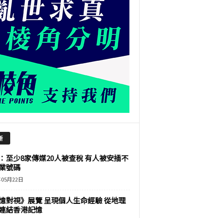
新
：至少8家傳媒20人被查稅 有人被安插不
業號碼
年05月22日
憶對視》展覽 呈現個人生命經驗 從地理
連結香港記憶