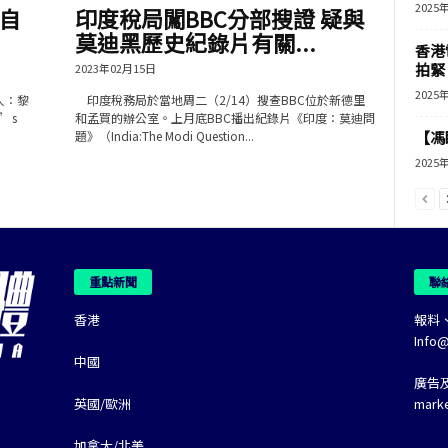
2025
自
印度稅局闖BBC分部搜證 疑與
莫迪黑歷史紀錄片有關...
香港
拍緊
2023年02月15日
2025
港人：黎
印度稅務局於當地周二（2/14）搜查BBC位於新德里
i’s
和孟買的辦公室。上月底BBC播出紀錄片《印度：莫迪問
題》（India:The Modi Question...
【馮
2025
重點新聞
聯
香港
報料
Info
中國
廣告
英國/歐洲
mark
加拿大/北美