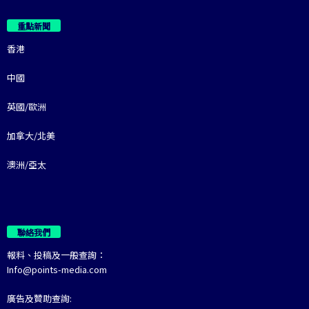
重點新聞
香港
中國
英國/歐洲
加拿大/北美
澳洲/亞太
聯絡我們
報料、投稿及一般查詢：
Info@points-media.com
廣告及贊助查詢: