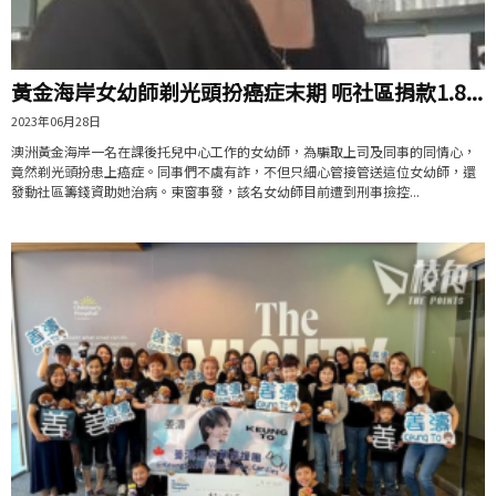
黃金海岸女幼師剃光頭扮癌症末期 呃社區捐款1.8...
2023年06月28日
澳洲黃金海岸一名在課後托兒中心工作的女幼師，為騙取上司及同事的同情心，
竟然剃光頭扮患上癌症。同事們不虞有詐，不但只細心管接管送這位女幼師，還
發動社區籌錢資助她治病。東窗事發，該名女幼師目前遭到刑事撿控...