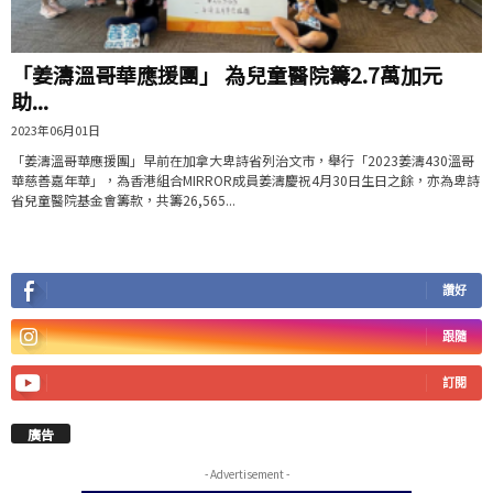
「姜濤溫哥華應援團」 為兒童醫院籌2.7萬加元
助...
2023年06月01日
「姜濤溫哥華應援團」早前在加拿大卑詩省列治文市，舉行「2023姜濤430溫哥
華慈善嘉年華」，為香港組合MIRROR成員姜濤慶祝4月30日生日之餘，亦為卑詩
省兒童醫院基金會籌款，共籌26,565...
讚好
跟隨
訂閱
廣告
- Advertisement -