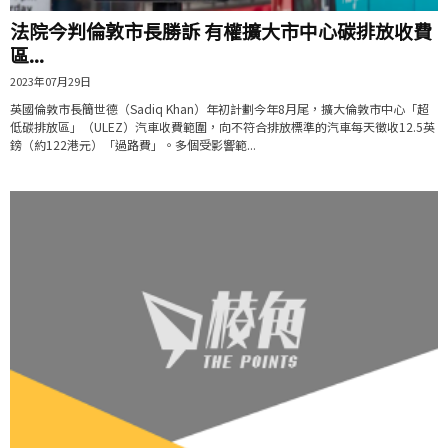
法院今判倫敦市長勝訴 有權擴大市中心碳排放收費
區...
2023年07月29日
英國倫敦市長簡世德（Sadiq Khan）年初計劃今年8月尾，擴大倫敦市中心「超
低碳排放區」（ULEZ）汽車收費範圍，向不符合排放標準的汽車每天徵收12.5英
鎊（約122港元）「過路費」。多個受影響範...