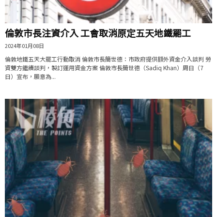
倫敦市長注資介入 工會取消原定五天地鐵罷工
2024年01月08日
倫敦地鐵五天大罷工行動取消 倫敦市長簡世德：市政府提供額外資金介入談判 勞
資雙方繼續談判，製訂運用資金方案 倫敦市長簡世德（Sadiq Khan）周日（7
日）宣布，願意為...