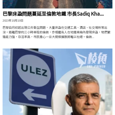
巴黎床蝨問題蔓延至倫敦地鐵 市長Sadiq Kha...
2023年10月10日
巴黎自月初起出現公共衛生問題，大量床蝨在交通工具、酒店、社交場所等出
沒。距離巴黎約三小時車程的倫敦，亦相繼有人在地鐵車廂內發現床蝨，牠們繁
殖能力強，存活率高，市民擔心一旦大規模擴散將難以杜絕。倫敦...