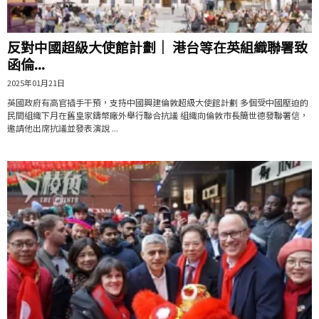
反對中國超級大使館計劃｜ 港台等在英組織聯署致
函倫...
2025年01月21日
英國政府有高官插手干預，支持中國興建倫敦超級大使館計劃 多個受中國壓迫的
民間組織下月在舊皇家鑄幣廠外舉行聯合抗議 組織向倫敦市長簡世德發聯署信，
邀請他出席抗議並發表演說 ...