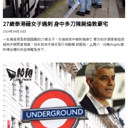
27歲泰港藉女子遇剌 身中多刀陳屍倫敦豪宅
2024年04月16日
一名擁香港及泰國國籍的27歲女子，在倫敦家中被刺傷身亡 警方初步調查後指懷
疑兇手與死者相識，但未知兇手身份及行兇動機 鄰居指，上周六、日晚Angela寓
所傳出嘈吵的音樂聲及多下...