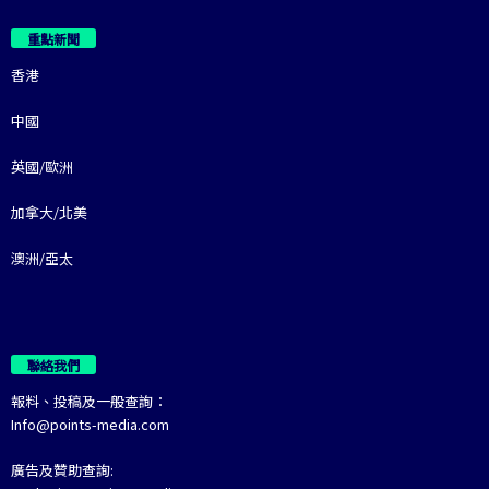
重點新聞
香港
中國
英國/歐洲
加拿大/北美
澳洲/亞太
聯絡我們
報料、投稿及一般查詢：
Info@points-media.com
廣告及贊助查詢: