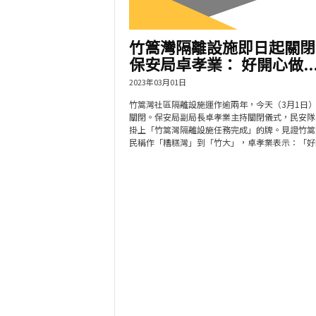
竹篙灣隔離設施即日起關
保安局卓孝業： 好開心做..
2023年03月01日
竹篙灣社區隔離設施運作逾兩年，今天（3月1日
關閉。保安局副局長卓孝業主持關閉儀式，民安隊
掛上「竹篙灣隔離設施任務完成」的牌。見證竹篙
民稱作「糟糕灣」到「竹大」，卓孝業表示：「好開.