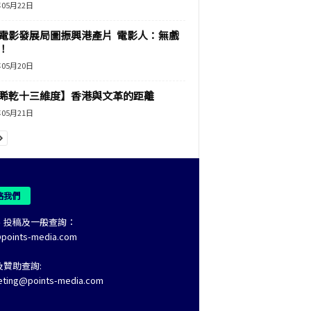
年05月22日
電影發展局圖振興港產片 電影人：無戲
！
年05月20日
睎乾十三維度】香港與文革的距離
年05月21日
絡我們
、投稿及一般查詢：
@points-media.com
及贊助查詢:
eting@points-media.com