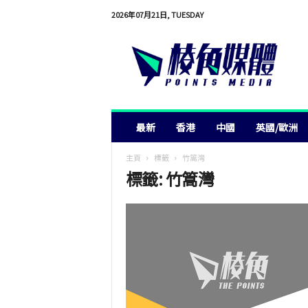
2026年07月21日, TUESDAY
棱
角
媒
體
最新
香港
中國
英國/歐洲
主頁
標籤
竹篙灣
標籤: 竹篙灣