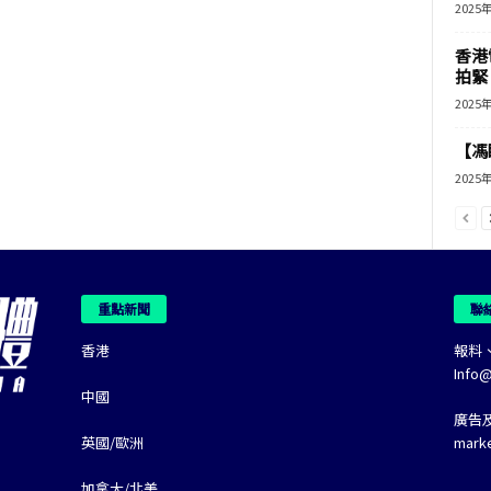
2025
香港
拍緊
2025
【馮
2025
重點新聞
聯
香港
報料
Info
中國
廣告
英國/歐洲
mark
加拿大/北美