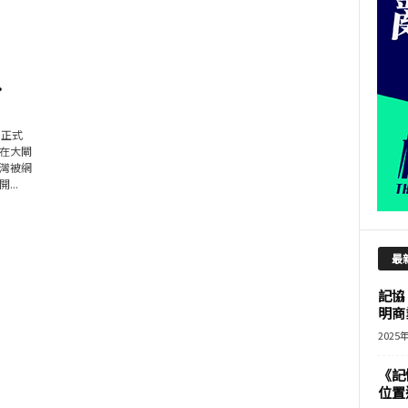
閉
.
）正式
在大閘
灣被網
..
最
記協
明商
2025
《記
位置