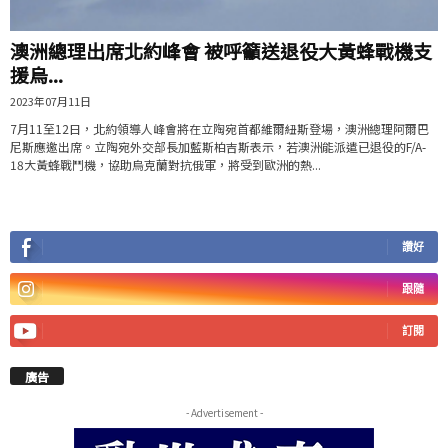
澳洲總理出席北約峰會 被呼籲送退役大黃蜂戰機支
援烏...
2023年07月11日
7月11至12日，北約領導人峰會將在立陶宛首都維爾紐斯登場，澳洲總理阿爾巴
尼斯應邀出席。立陶宛外交部長加藍斯柏吉斯表示，若澳洲能派遣已退役的F/A-
18大黃蜂戰鬥機，協助烏克蘭對抗俄軍，將受到歐洲的熱...
讚好
跟隨
訂閱
廣告
- Advertisement -