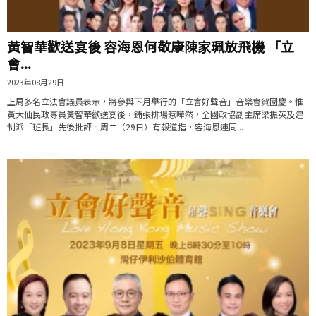
黃智華歡送宴後 容海恩何敬康陳家珮放飛機 「立
會...
2023年08月29日
上周多名立法會議員表示，將參與下月舉行的「立會好聲音」音樂會賀國慶。惟
黃大仙民政專員黃智華歡送宴後，鋪張排場惹嘩然，全國政協副主席梁振英及建
制派「班長」先後批評。周二（29日）有報道指，容海恩連同...