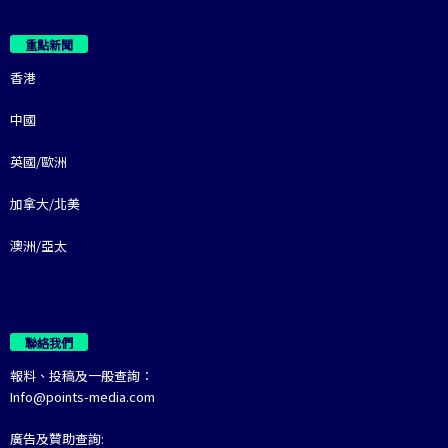
重點新聞
香港
中國
英國/歐洲
加拿大/北美
澳洲/亞太
聯絡我們
報料、投稿及一般查詢：
Info@points-media.com
廣告及贊助查詢: