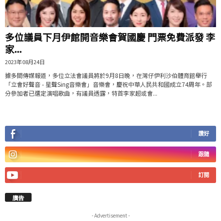
多位議員下月伊館開音樂會賀國慶 門票免費派發 李
家...
2023年08月24日
據多間傳媒報道，多位立法會議員將於9月8日晚，在灣仔伊利沙伯體育館舉行
「立會好聲音 - 星聲Sing音樂會」音樂會，慶祝中華人民共和國成立74周年。部
分參加者已選定演唱歌曲，有議員透露，特首李家超或會...
讚好
跟隨
訂閱
廣告
- Advertisement -