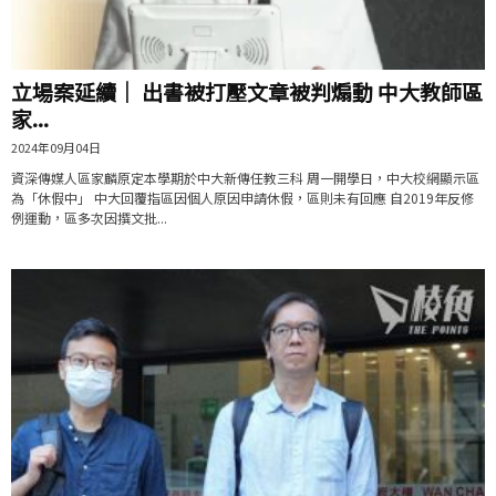
立場案延續｜ 出書被打壓文章被判煽動 中大教師區
家...
2024年09月04日
資深傳媒人區家麟原定本學期於中大新傳任教三科 周一開學日，中大校網顯示區
為「休假中」 中大回覆指區因個人原因申請休假，區則未有回應 自2019年反修
例運動，區多次因撰文批...