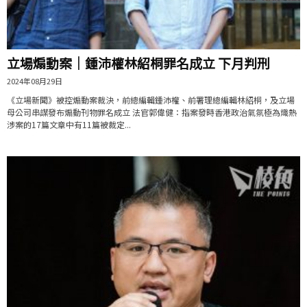
立場煽動案｜鍾沛權林紹桐罪名成立 下月判刑
2024年08月29日
《立場新聞》被控煽動案裁決，前總編輯鍾沛權、前署理總編輯林紹桐，及立場
母公司串謀發布煽動刊物罪名成立 法官郭偉健：指案發時香港政治氣氛極為熾熱
涉案的17篇文章中有11篇被裁定...