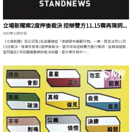
立場新聞案2度押後裁決 控辯雙方11.15需再陳詞...
2023年11月07日
《立場新聞》母公司及2名高層被控「串謀發布煽動刊物」一案，原定法院11月
15日裁決，惟案件將第2度押後裁決，當天改為控辯雙方進行陳詞，這與英國樞
密院最近1宗有關煽動罪的裁決有關。是次案件其中一...