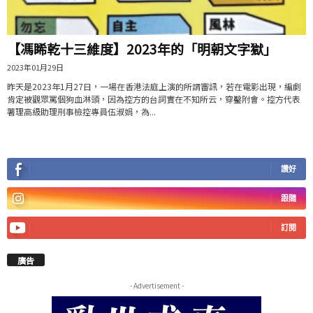
【馮睎乾十三維度】2023年的「明朝文字獄」
2023年01月29日
昨天是2023年1月27日，一場在香港法庭上演的所謂審訊，若在電影出現，編劇
肯定被觀眾罵個狗血淋頭，因為控方的台詞實在不知所云，穿鑿附會。控方代表
署理高級助理刑事檢控專員伍淑娟，為...
讚好
跟隨
訂閱
廣告
- Advertisement -