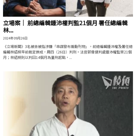
立場案｜ 前總編輯鍾沛權判監21個月 署任總編輯
林...
2024年09月26日
《立場新聞》3名被告被指涉嫌「串謀發布煽動刊物」，前總編輯鍾沛權及署任總
編輯林紹桐早前裁定罪成，周四（26日）判刑。法官郭偉健判處鍾沛權監禁21個
月；林紹桐則以判囚14個月為量刑起點，...