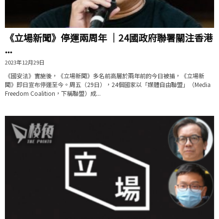
《立場新聞》停運兩周年 ｜24國政府聯署關注香港
...
2023年12月29日
《國安法》實施後，《立場新聞》多名前高層於兩年前的今日被捕，《立場新
聞》即日宣布停運至今。周五（29日），24個國家以「媒體自由聯盟」（Media
Freedom Coalition，下稱聯盟）成...