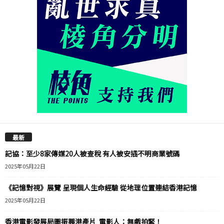
最新
記協：至少8家傳媒20人被查稅 有人被安插不明商業號碼
2025年05月22日
《記憶對視》展覽 呈現個人生命經驗 從地理位置連結香港記憶
2025年05月22日
香港電影發展局圖振興港產片 電影人：無戲拍緊！