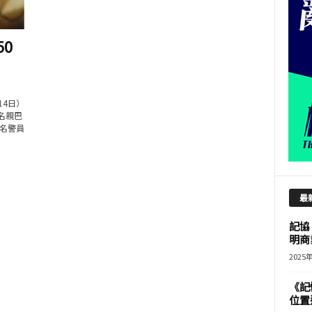
0
14日）
名親巴
名警員
最
記協
明商
2025
《記
位置