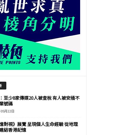
新
：至少8家傳媒20人被查稅 有人被安插不
業號碼
年05月22日
憶對視》展覽 呈現個人生命經驗 從地理
連結香港記憶