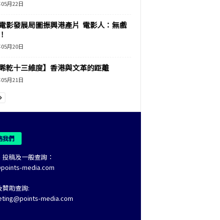
年05月22日
電影發展局圖振興港產片 電影人：無戲
！
年05月20日
睎乾十三維度】香港與文革的距離
年05月21日
絡我們
、投稿及一般查詢：
@points-media.com
及贊助查詢:
eting@points-media.com