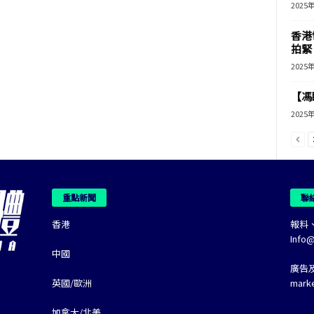
2025
香港
拍緊
2025
【馮
2025
重點新聞
聯
香港
報料
Info
中國
廣告
英國/歐洲
mark
加拿大/北美