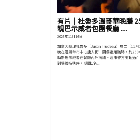
有片│杜魯多溫哥華晚膳 25
親巴示威者包圍餐廳 ...
2023年11月16日
加拿大總理杜魯多（Justin Trudeau）周二（11月
晚在溫哥華市中心唐人街一間餐廳用膳時，約250
勒斯坦示威者在餐廳內外抗議。溫市警方出動過百
到場維持秩序，期間1名...