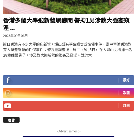
香港多個大學迎新營爆醜聞 警拘1男涉教大強姦窺
淫 ...
2023年09月06日
近日香港有不少大學的迎新營，爆出疑有學生吸毒或性侵事件，當中牽涉香港教
育大學迎新營的性侵事件；警方經調查後，周二（9月5日）在大嶼山北拘捕一名
28歲姓嚴男子，涉及教大迎新營的強姦及窺淫。對於大...
讚好
跟隨
訂閱
廣告
- Advertisement -