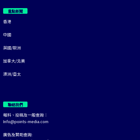
重點新聞
香港
中國
英國/歐洲
加拿大/北美
澳洲/亞太
聯絡我們
報料、投稿及一般查詢：
Info@points-media.com
廣告及贊助查詢: