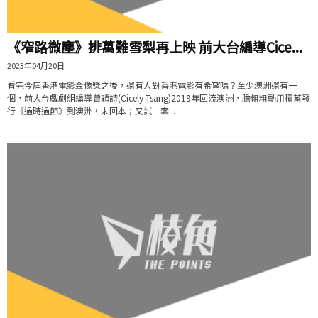
《窄路微塵》排萬難雪梨再上映 前大台編導Cice...
2023年04月20日
看完今屆香港電影金像獎之後，還有人對香港電影有希望嗎？至少澳洲還有一
個，前大台戲劇組編導曾穎詩(Cicely Tsang)2019年回流澳洲，膽粗粗動用積蓄發
行《過時過節》到澳洲，未回本；又試一套...