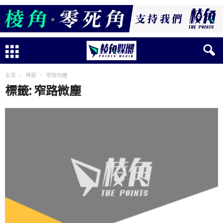
主頁
標籤
窄路微塵
標籤: 窄路微塵