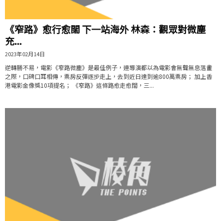
《窄路》愈行愈闊 下一站海外 林森：觀眾對微塵
充...
2023年02月14日
逆轉勝不易，電影《窄路微塵》是最佳例子，連導演都以為電影會無聲無息落畫
之際，口碑口耳相傳，票房反彈逐步走上，去到近日達到逾800萬票房； 加上香
港電影金像獎10項提名； 《窄路》這條路愈走愈闊，三...