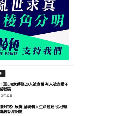
新
：至少8家傳媒20人被查稅 有人被安插不
業號碼
年05月22日
憶對視》展覽 呈現個人生命經驗 從地理
連結香港記憶