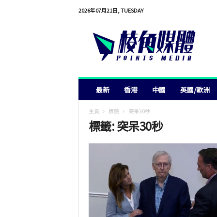
2026年07月21日, TUESDAY
棱
角
媒
體
最新
香港
中國
英國/歐洲
主頁
標籤
突呆30秒
標籤: 突呆30秒