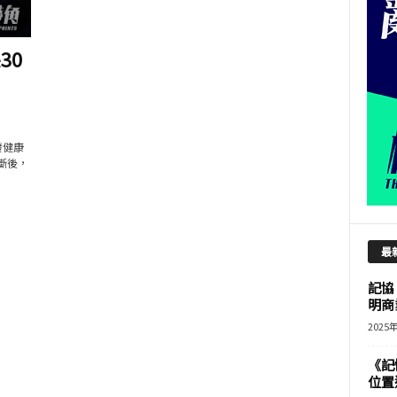
30
發健康
斷後，
最
記協
明商
2025
《記
位置