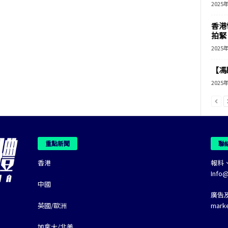
2025
香港
拍緊
2025
【馮
2025
重點新聞
聯
香港
報料
Info
中國
廣告
英國/歐洲
mark
加拿大/北美