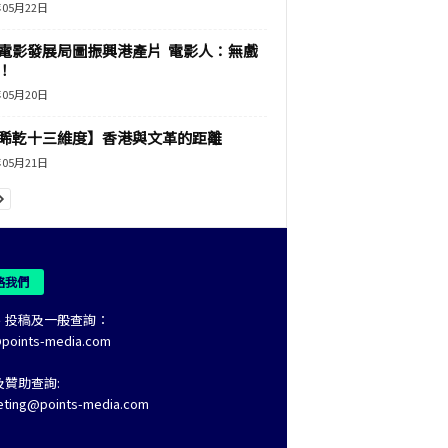
年05月22日
電影發展局圖振興港產片 電影人：無戲
！
年05月20日
睎乾十三維度】香港與文革的距離
年05月21日
絡我們
、投稿及一般查詢：
@points-media.com
及贊助查詢:
eting@points-media.com