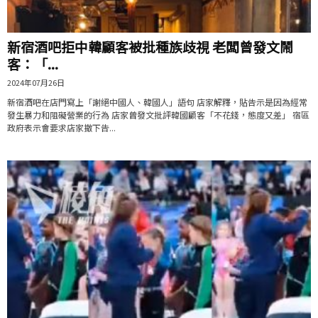
新宿酒吧拒中韓顧客被批種族歧視 老闆曾發文鬧
客：「...
2024年07月26日
新宿酒吧在店門寫上「謝絕中國人、韓國人」語句 店家解釋，貼告示是因為經常
發生暴力和阻礙營業的行為 店家曾發文批評韓國顧客「不花錢，態度又差」 宿區
政府表示會要求店家撤下告...