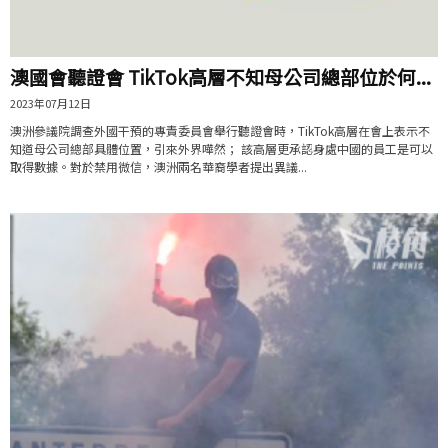
澳國會聽證會 TikTok高層不知母公司總部位於何...
2023年07月12日
澳洲參議院調查外國干預的專責委員會舉行聽證會時，TikTok高層在會上表示不
知道母公司總部具體位置，引來外界嘩然； 該高層更承認身處中國的員工是可以
取得數據。對於禁用微信，澳洲兩名華裔學者提出異議...