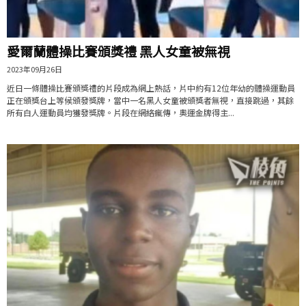
愛爾蘭體操比賽頒獎禮 黑人女童被無視
2023年09月26日
近日一條體操比賽頒獎禮的片段成為網上熱話，片中約有12位年幼的體操運動員
正在頒獎台上等候頒發獎牌，當中一名黑人女童被頒獎者無視，直接跳過，其餘
所有白人運動員均獲發獎牌。片段在網絡瘋傳，奧運金牌得主...