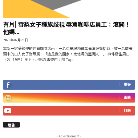
有片⎜雪梨女子種族歧視 辱罵咖啡店員工：滾開！
他媽...
2023年02月21日
雪梨一家受歡迎的連鎖咖啡店內，一名亞裔服務員準備清理餐枱時，被一名戴著
頭巾的​​白人女子對辱罵：「這是我的國家，太他媽的亞洲人！」 事件發生周日
（2月19日）早上，地點為雪梨西北部 Top ...
讚好
跟隨
訂閱
廣告
- Advertisement -