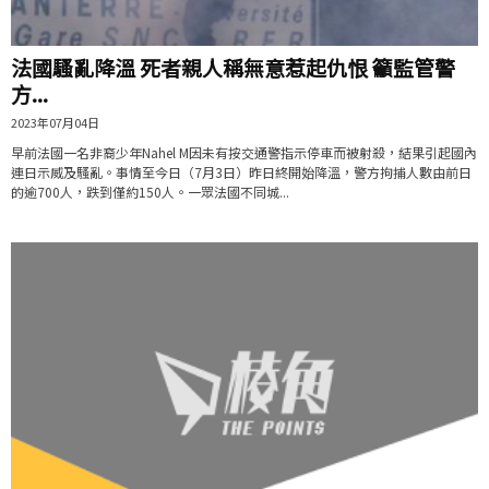
法國騷亂降溫 死者親人稱無意惹起仇恨 籲監管警
方...
2023年07月04日
早前法國一名非裔少年Nahel M因未有按交通警指示停車而被射殺，結果引起國內
連日示威及騷亂。事情至今日（7月3日）昨日終開始降溫，警方拘捕人數由前日
的逾700人，跌到僅約150人。一眾法國不同城...