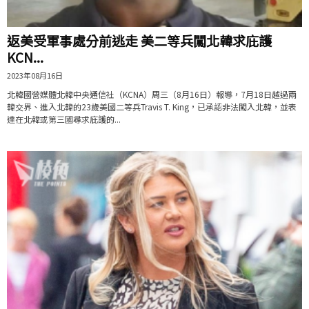
返美受軍事處分前逃走 美二等兵闖北韓求庇護
KCN...
2023年08月16日
北韓國營媒體北韓中央通信社（KCNA）周三（8月16日）報導，7月18日越過兩
韓交界、進入北韓的23歲美國二等兵Travis T. King，已承認非法闖入北韓，並表
達在北韓或第三國尋求庇護的...