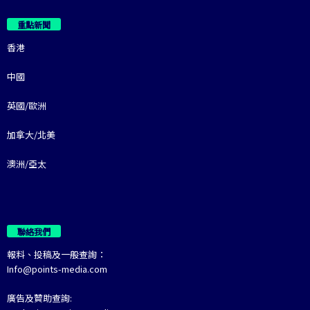
重點新聞
香港
中國
英國/歐洲
加拿大/北美
澳洲/亞太
聯絡我們
報料、投稿及一般查詢：
Info@points-media.com
廣告及贊助查詢: