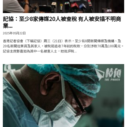
記協：至少8家傳媒20人被查稅 有人被安插不明商
業...
2025年05月22日
香港記者協會（下稱記協）周三（21日）表示，至少有8間新聞傳媒及機構、及
20名新聞從業員及其家人，被稅局追收7年前的稅款，分別涉款70萬及100萬元。
記協主席鄭嘉如為其中一名被查人士，她批評稅...