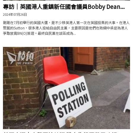
專訪｜英國港人重鎮新任國會議員Bobby Dean...
2024年07月26日
剛剛在7月初舉行的英國大選，是不少移英港人第一次在英國投票的大事。在港人
聚居的Sutton，很多港人投給自由民主黨，主要原因是他們在政綱中承諾為港人
爭取放寬BN(O)簽證。最終自民黨在該區成為...