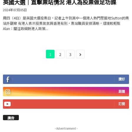
英國大選｜直擊票站情況 港人為投票做足功課
2024年07月05日
周四（4日）是英國大選投票日，記者上午到其中一個港人熱門聚居地Sutton的票
站外觀察 有港人表示投票氣氛與香港有別，票站職員安排清晰，環境較輕鬆
Alan：關注政綱對港人政策...
1
2
3
讚好
跟隨
訂閱
廣告
- Advertisement -