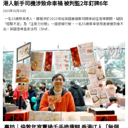
港人新手司機涉致命車禍 被判監2年釘牌6年
2025年02月26日
一名33歲移英港人，據報涉於2023年從英國曼徹斯特開車前往雪埠期間，疑因
「經驗不足」及「注意力分散」一度逆線行駛，一名55歲單車使用者被撞到後不
治。英國雪埠皇家法院（Shef...
專訪｜倫敦年宵賣過千手造唐餅 香港IT人「無個