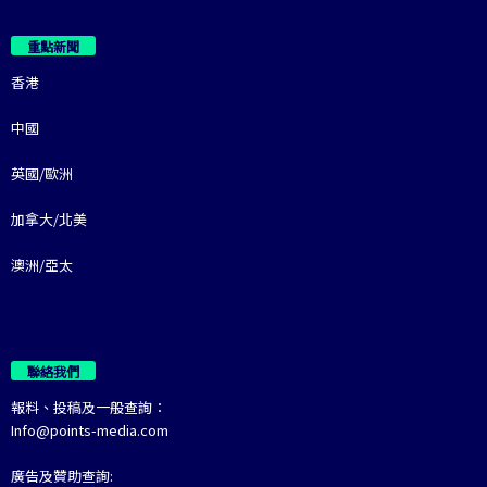
重點新聞
香港
中國
英國/歐洲
加拿大/北美
澳洲/亞太
聯絡我們
報料、投稿及一般查詢：
Info@points-media.com
廣告及贊助查詢: