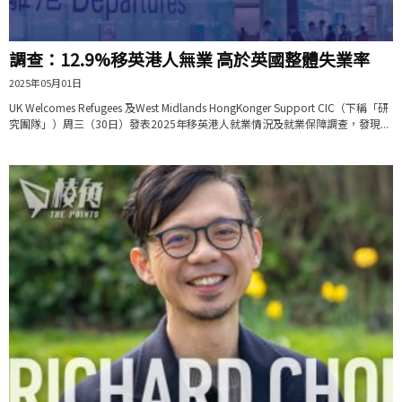
調查：12.9%移英港人無業 高於英國整體失業率
2025年05月01日
UK Welcomes Refugees 及West Midlands HongKonger Support CIC（下稱「研
究團隊」）周三（30日）發表2025年移英港人就業情況及就業保障調查，發現...