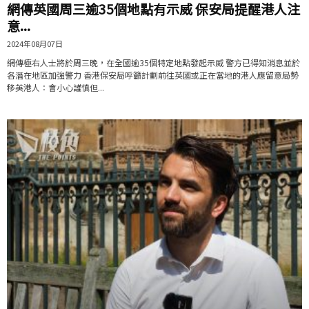
網傳英國周三逾35個地點有示威 保安局提醒港人注
意...
2024年08月07日
網傳極右人士將於周三晚，在全國逾35個特定地點發起示威 警方已得知消息並於
各潛在地區加強警力 香港保安局呼籲計劃前往英國或正在當地的港人應留意局勢
移英港人：會小心謹慎但...