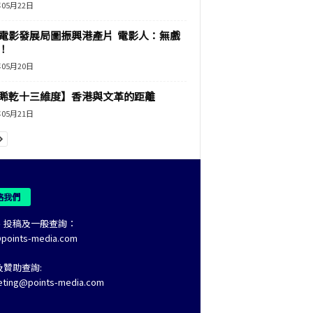
年05月22日
電影發展局圖振興港產片 電影人：無戲
！
年05月20日
睎乾十三維度】香港與文革的距離
年05月21日
絡我們
、投稿及一般查詢：
@points-media.com
及贊助查詢:
eting@points-media.com