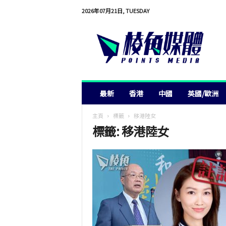
2026年07月21日, TUESDAY
棱
角
媒
體
最新
香港
中國
英國/歐洲
主頁
標籤
移港陸女
標籤: 移港陸女