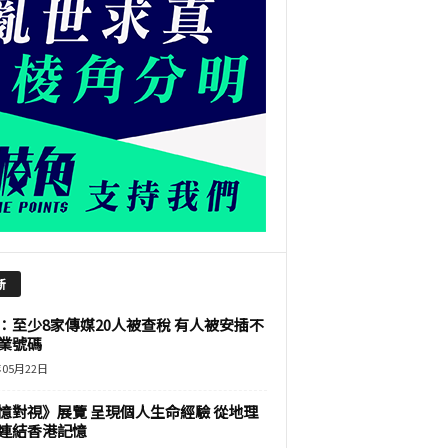
新
：至少8家傳媒20人被查稅 有人被安插不
業號碼
年05月22日
憶對視》展覽 呈現個人生命經驗 從地理
連結香港記憶