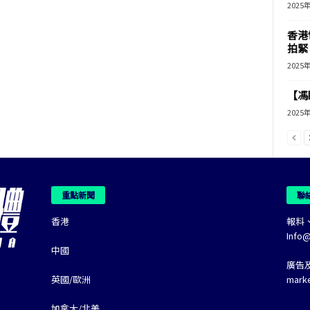
2025
香港
拍緊
2025
【馮
2025
重點新聞
聯
香港
報料
Info
中國
廣告
英國/歐洲
mark
加拿大/北美