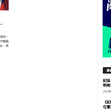
.
灣時，
字觸動
台，其
最
記協
明商
2025
《記
位置