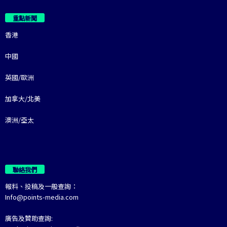
重點新聞
香港
中國
英國/歐洲
加拿大/北美
澳洲/亞太
聯絡我們
報料、投稿及一般查詢：
Info@points-media.com
廣告及贊助查詢: