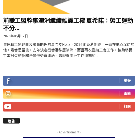
前職工盟幹事澳洲繼續維護工權 夏希諾：勞工運動
不分...
2023年05月17日
曾任職工盟幹事及議員助理的夏希諾Helix，2019後香港劇變，一直在地區深耕的
他，幾番思量後，去年決定從香港移居澳洲，而且再次重拾工會工作，協助移民
工追討欠薪及解決其他勞資糾紛。曾經來澳洲工作假期的...
讚好
跟隨
訂閱
廣告
- Advertisement -