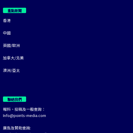
重點新聞
香港
中國
英國/歐洲
加拿大/北美
澳洲/亞太
聯絡我們
報料、投稿及一般查詢：
Info@points-media.com
廣告及贊助查詢: