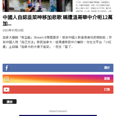
中國人自認韭菜呻移加悲歌 稱遭溫哥華中介呃12萬
加...
2023年07月20日
加拿大撤銷「救生艇」Stream B學歷要求，惹來中國人對香港身份虎視眈眈；亦
有中國人用「自己方法」移民加拿大，結果遭移民中介騙財，在社交平台「小紅
書」上自稱「加拿大的大傻子韭菜」，坦言「當了...
讚好
跟隨
訂閱
廣告
- Advertisement -