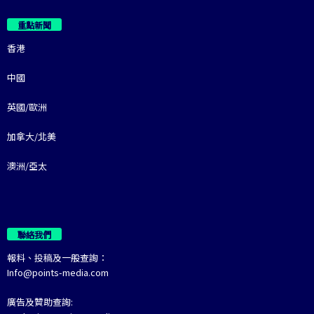
重點新聞
香港
中國
英國/歐洲
加拿大/北美
澳洲/亞太
聯絡我們
報料、投稿及一般查詢：
Info@points-media.com
廣告及贊助查詢: