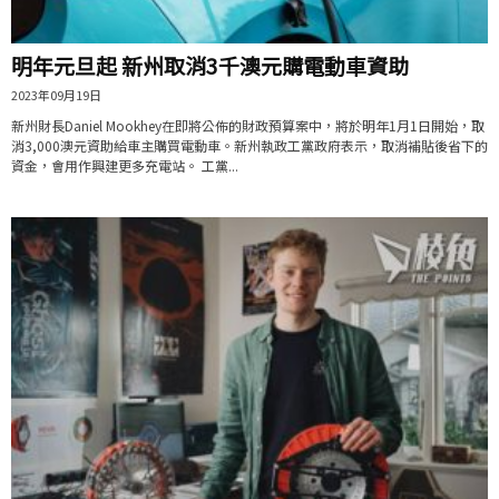
明年元旦起 新州取消3千澳元購電動車資助
2023年09月19日
新州財長Daniel Mookhey在即將公佈的財政預算案中，將於明年1月1日開始，取
消3,000澳元資助給車主購買電動車。新州執政工黨政府表示，取消補貼後省下的
資金，會用作興建更多充電站。 工黨...