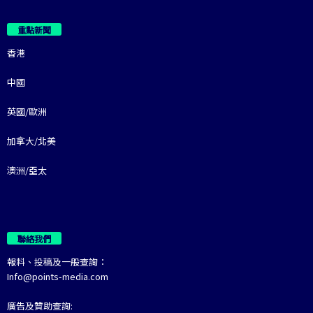
重點新聞
香港
中國
英國/歐洲
加拿大/北美
澳洲/亞太
聯絡我們
報料、投稿及一般查詢：
Info@points-media.com
廣告及贊助查詢: