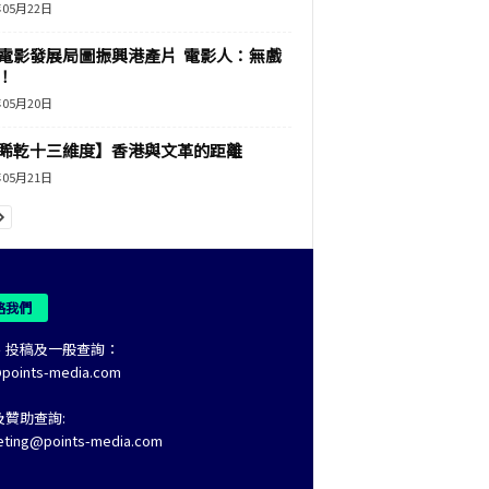
年05月22日
電影發展局圖振興港產片 電影人：無戲
！
年05月20日
睎乾十三維度】香港與文革的距離
年05月21日
絡我們
、投稿及一般查詢：
@points-media.com
及贊助查詢:
eting@points-media.com