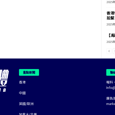
2025
香港
拍緊
2025
【馮
2025
重點新聞
聯
香港
報料
Info
中國
廣告
英國/歐洲
mark
加拿大/北美