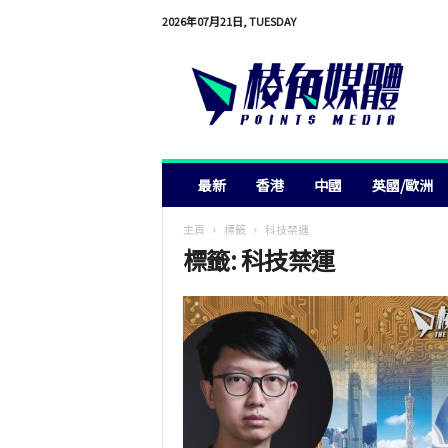
2026年07月21日, TUESDAY
棱
角
媒
體
最新
香港
中國
英國/歐洲
主頁
標籤
科技禁運
標籤: 科技禁運