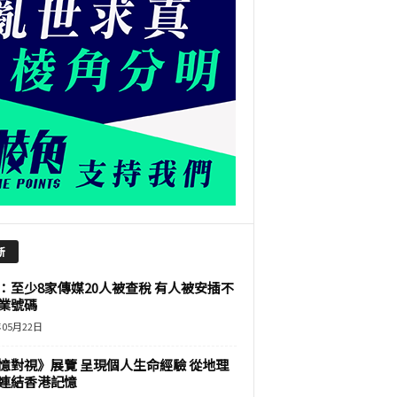
新
：至少8家傳媒20人被查稅 有人被安插不
業號碼
年05月22日
憶對視》展覽 呈現個人生命經驗 從地理
連結香港記憶