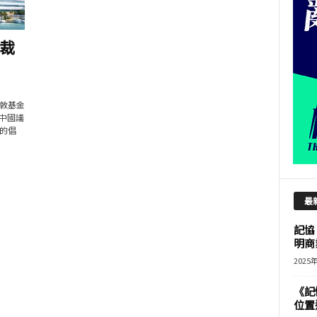
裁
敦基金
研究中國議
的倡
最
記協
明商
2025
《記
位置