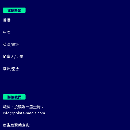
重點新聞
香港
中國
英國/歐洲
加拿大/北美
澳洲/亞太
聯絡我們
報料、投稿及一般查詢：
Info@points-media.com
廣告及贊助查詢: