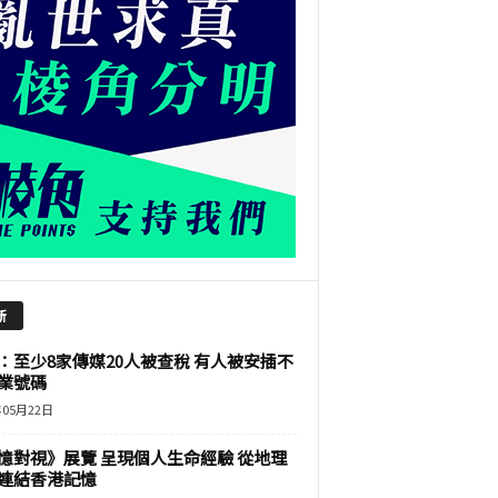
新
：至少8家傳媒20人被查稅 有人被安插不
業號碼
年05月22日
憶對視》展覽 呈現個人生命經驗 從地理
連結香港記憶