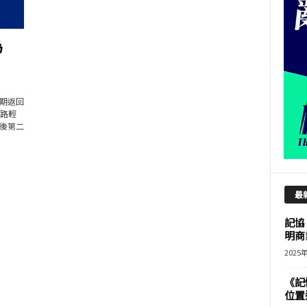
為
期返回
樂路輕
後第二
最
記協
明商
2025
《記
位置