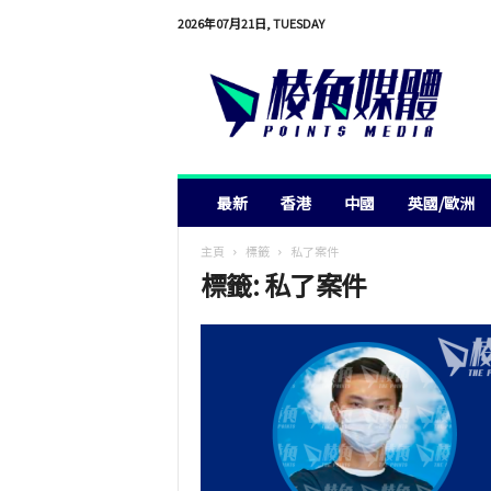
2026年07月21日, TUESDAY
棱
角
媒
體
最新
香港
中國
英國/歐洲
主頁
標籤
私了案件
標籤: 私了案件