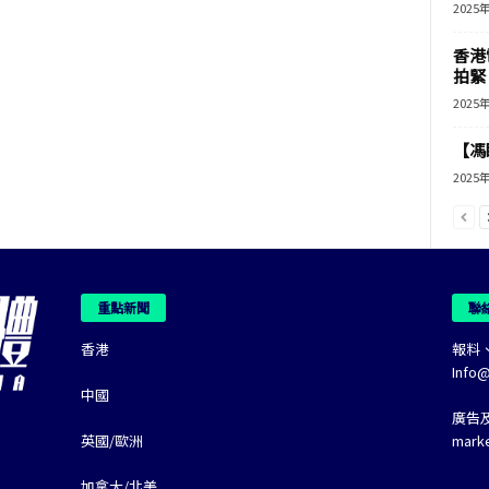
2025
香港
拍緊
2025
【馮
2025
重點新聞
聯
香港
報料
Info
中國
廣告
英國/歐洲
mark
加拿大/北美