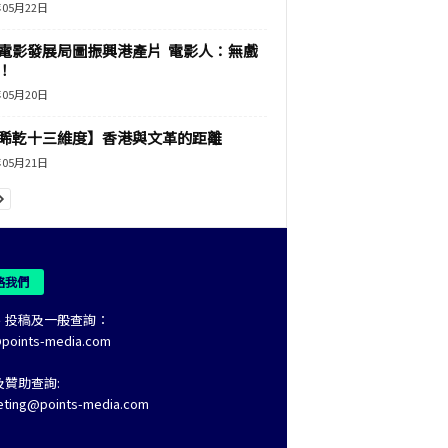
年05月22日
電影發展局圖振興港產片 電影人：無戲
！
年05月20日
睎乾十三維度】香港與文革的距離
年05月21日
絡我們
、投稿及一般查詢：
@points-media.com
及贊助查詢:
eting@points-media.com