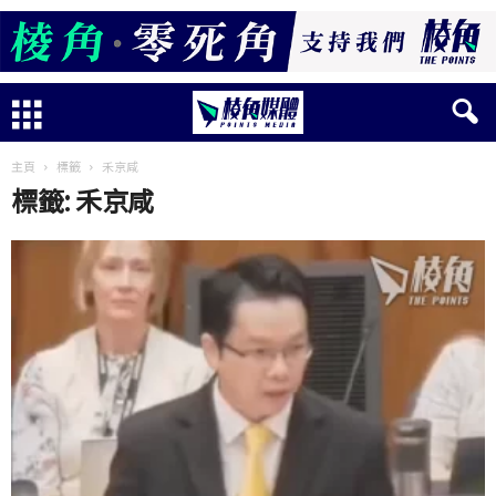
主頁
標籤
禾京咸
標籤: 禾京咸