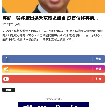
專訪｜吳兆康出選禾京咸區議會 成首位移英前...
2024年03月08日
如果說，連繫離散港人的是2019年反送中的傷痛，那麼，推動港人繼續堅守信念
的大概是離港時的不甘心。移居英國的前中西區區議員吳兆康，一直不忘初心，
最近把握到機會「重操故業」，參選禾京咸區議會（W...
讚好
跟隨
訂閱
廣告
- Advertisement -