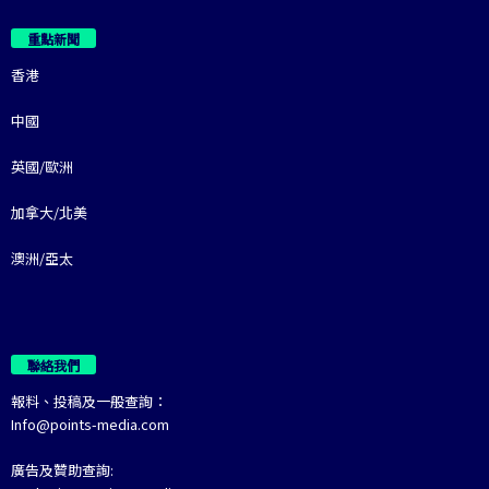
重點新聞
香港
中國
英國/歐洲
加拿大/北美
澳洲/亞太
聯絡我們
報料、投稿及一般查詢：
Info@points-media.com
廣告及贊助查詢: