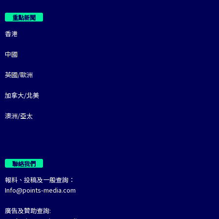
重點新聞
香港
中國
英國/歐洲
加拿大/北美
澳洲/亞太
聯絡我們
報料、投稿及一般查詢：
Info@points-media.com
廣告及贊助查詢: