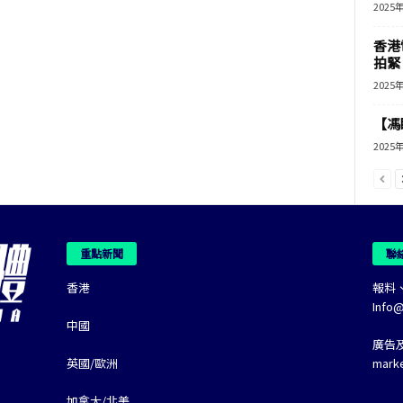
2025
香港
拍緊
2025
【馮
2025
重點新聞
聯
香港
報料
Info
中國
廣告
英國/歐洲
mark
加拿大/北美