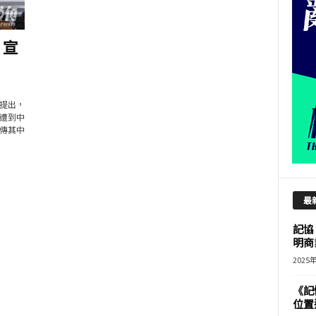
 宣
提出，
遭到中
傳其中
最
記協
明商
2025
《記
位置