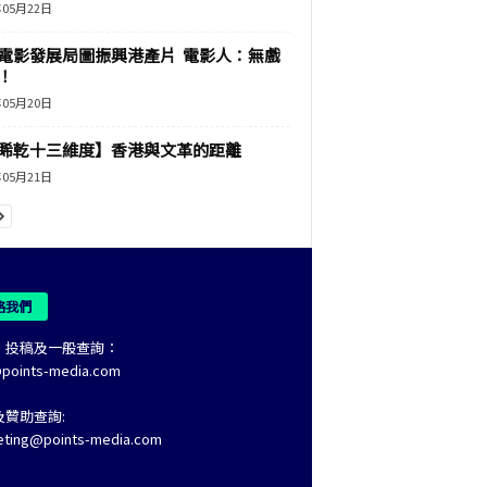
年05月22日
電影發展局圖振興港產片 電影人：無戲
！
年05月20日
睎乾十三維度】香港與文革的距離
年05月21日
絡我們
、投稿及一般查詢：
@points-media.com
及贊助查詢:
eting@points-media.com