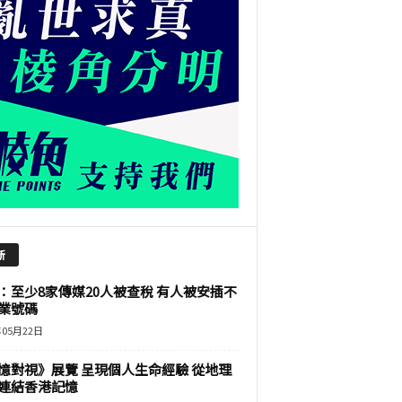
新
：至少8家傳媒20人被查稅 有人被安插不
業號碼
年05月22日
憶對視》展覽 呈現個人生命經驗 從地理
連結香港記憶