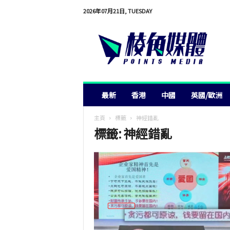
2026年07月21日, TUESDAY
棱
角
媒
體
最新
香港
中國
英國/歐洲
主頁
標籤
神經錯亂
標籤: 神經錯亂