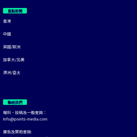
重點新聞
香港
中國
英國/歐洲
加拿大/北美
澳洲/亞太
聯絡我們
報料、投稿及一般查詢：
Info@points-media.com
廣告及贊助查詢: