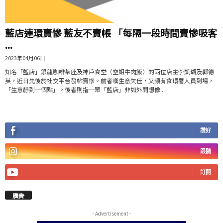
藍店連環賣慘 藍友不賣帳 「每隔一段時間賣慘吸客
...
2023年04月06日
知名「藍店」銀龍咖啡茶座及神戶食堂（空姐牛肉飯）的兩位店主李凱瑚及郭德
英，近日先後於社交平台發帖賣慘。前者嘆生意欠佳，又頻有食環署人員到場，
「生意靜到一個點」。後者則指一眾「藍店」非如外間想像...
讚好
跟隨
訂閱
廣告
- Advertisement -