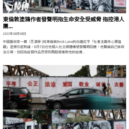
東倫敦塗鴉作者發聲明指生命安全受威脅 指控港人
團...
2023年08月08日
中國藝術家一鵲（王漢錚 )就東倫敦Brick Lane的白牆紅字「社會主義核心價值
觀」塗鴉引起熱議，8月7日在他個人社交媒體帳號發聲明回應，他聲稱自己無政
治立場，但因為這個作品而受到兩股極維對他的迫害...