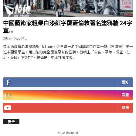
中國藝術家粗暴白漆紅字覆蓋倫敦著名塗鴉牆 24字
宣...
2023年08月07日
英國倫敦著名塗鴉牆Brick Lane，近日遭一名中國藝術工作者一鵲（王漢錚）率一
班中國留學生，用白油漆完全覆蓋原有的塗鴉，並噴上「自由、平等、公正、法
治、愛國」等24字，聲稱是「中國社會主義...
讚好
跟隨
訂閱
廣告
- Advertisement -