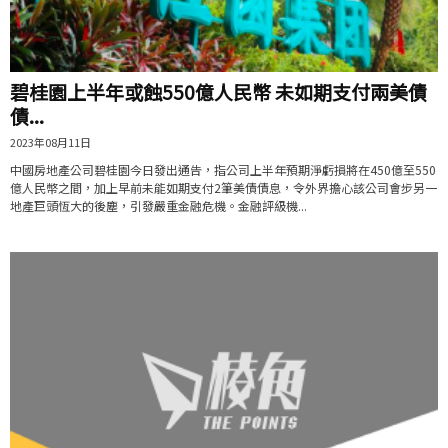
碧桂園上半年或蝕550億人民幣 未如期支付兩美債
債...
2023年08月11日
中國房地產公司碧桂園今日發出通告，指公司上半年預期淨虧損將在450億至550
億人民幣之間，加上早前未能如期支付2筆美債債息，令外界擔心該公司會步另一
地產巨頭恆大的後塵，引發嚴重金融危機。金融評級機...