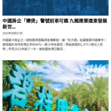
中國房企「爆煲」警號前車可鑑 九龍建業遠東發展
新世...
2023年08月17日
中國最大房企之一碧桂園突面臨資金鏈斷裂，讓「恒大級」陰霾籠罩中國樓市。
碧桂園去年淨負債比率約40%，達10年來最低，現金餘額約1,475.5億元人民
幣；然而2023年過了一半，碧桂園負債已颷至...