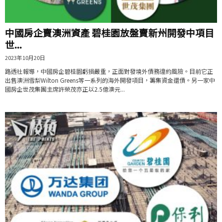
中國房企賣澳洲資產 碧桂園放盤賣新州開發中項目
世...
2023年10月20日
路透社報導，中國房企碧桂園虧損嚴重，正面對發境外債務違約風險。目前它正
出售澳洲雪梨Wilton Greens等一系列的海外開發項目，籌集資金還債。另一家中
國房企世茂集團主席許榮茂亦正以2.5億澳元...