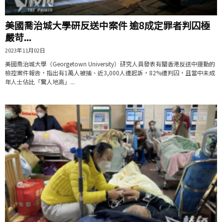
美國喬治城大學研反送中案件 逾8成定罪者判囚極
嚴苛...
2023年11月02日
美國喬治城大學（Georgetown University）研究人員發表有關香港反送中運動的
檢控案件報告，指出有1萬人被捕、近3,000人遭起訴，82%遭判囚，且當中未成
年人士佔比「驚人地高」...