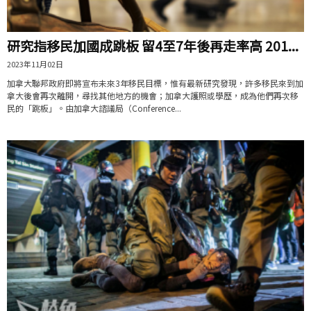
研究指移民加國成跳板 留4至7年後再走率高 201...
2023年11月02日
加拿大聯邦政府即將宣布未來3年移民目標，惟有最新研究發現，許多移民來到加
拿大後會再次離開，尋找其他地方的機會；加拿大護照或學歷，成為他們再次移
民的「跳板」。由加拿大諮議局（Conference...