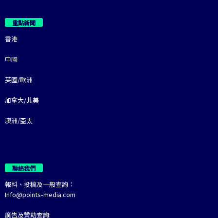
重點新聞
香港
中國
英國/歐洲
加拿大/北美
澳洲/亞太
聯絡我們
報料、投稿及一般查詢：
Info@points-media.com
廣告及贊助查詢: