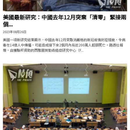
美國最新研究：中國去年12月突棄「清零」 緊接兩
個...
2023年08月26日
美國一項新研究結果顯示，中國去年12月突取消嚴格的新冠疫情封控措施，令病
毒在14億人中傳播，可能造成接下來2個月內有近200萬人超額死亡。路透社報
導，由獲聯邦資助的西雅圖賀勤森癌症研究中心（F...