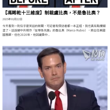
【馮睎乾十三維度】制裁盧比奧，不是魯比奧？
2025年01月22日
今天看到一則似乎是笑話的新聞，可記者和受訪者都一本正經，我也真有點攪糊
塗了。話說被中共視作「反華急先鋒」的魯比奧（Marco Rubio），將出任美國
國務卿，但在2020年，他因譴責中...