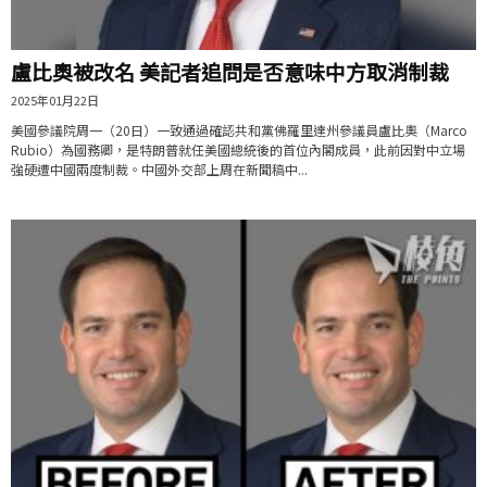
盧比奧被改名 美記者追問是否意味中方取消制裁
2025年01月22日
美國參議院周一（20日）一致通過確認共和黨佛羅里達州參議員盧比奧（Marco
Rubio）為國務卿，是特朗普就任美國總統後的首位內閣成員，此前因對中立場
強硬遭中國兩度制裁。中國外交部上周在新聞稿中...